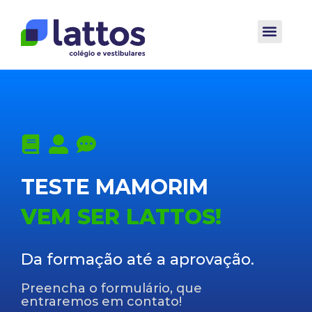
Ir
para
o
conteúdo
TESTE MAMORIM
VEM SER LATTOS!
Da formação até a aprovação.
Preencha o formulário, que
entraremos em contato!